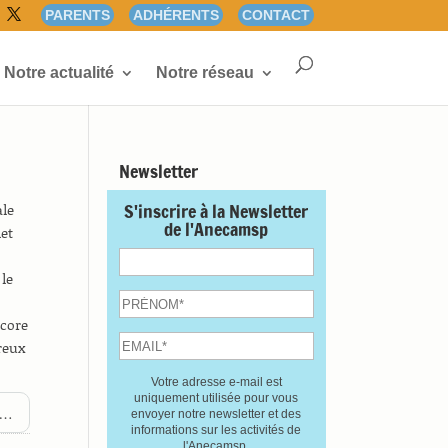
PARENTS
ADHÉRENTS
CONTACT
Notre actualité
Notre réseau
Newsletter
S'inscrire à la Newsletter
ale
de l'Anecamsp
let
 le
ncore
reux
Votre adresse e-mail est
uniquement utilisée pour vous
te…
envoyer notre newsletter et des
informations sur les activités de
l'Anecamsp.