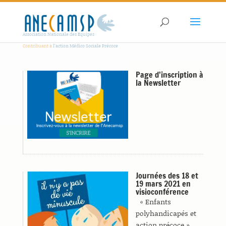
Association Nationale des Equipes
Contribuant à
l'action Médico Sociale Précoce
Page d’inscription à
la Newsletter
Journées des 18 et
19 mars 2021 en
visioconférence
« Enfants
polyhandicapés et
action précoce »