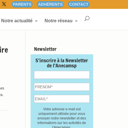
PARENTS
ADHÉRENTS
CONTACT
Notre actualité
Notre réseau
ire
Newsletter
S'inscrire à la Newsletter
de l'Anecamsp
Les
x.
Votre adresse e-mail est
uniquement utilisée pour vous
envoyer notre newsletter et des
informations sur les activités de
l'Anecamsp.