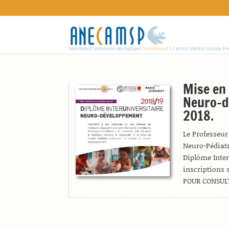
Association Nationale des Equipes
Contribuant à
l'action Médico Sociale Pr
Mise en 
Neuro-dé
2018.
Le Professeur 
Neuro-Pédiatr
Diplôme Inter
inscriptions 
POUR CONSUL