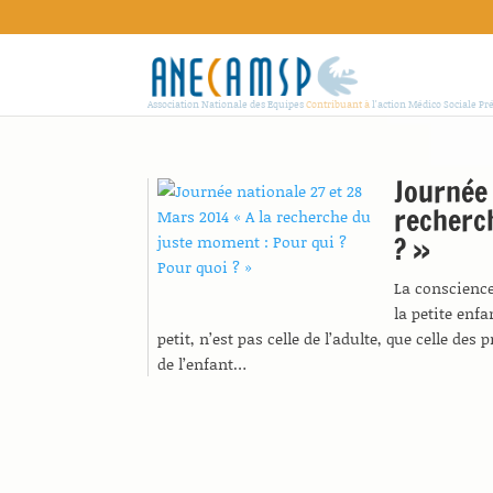
Association Nationale des Equipes
Contribuant à
l'action Médico Sociale Pr
Journée 
recherch
? »
La conscienc
la petite enf
petit, n’est pas celle de l’adulte, que celle des
de l’enfant…