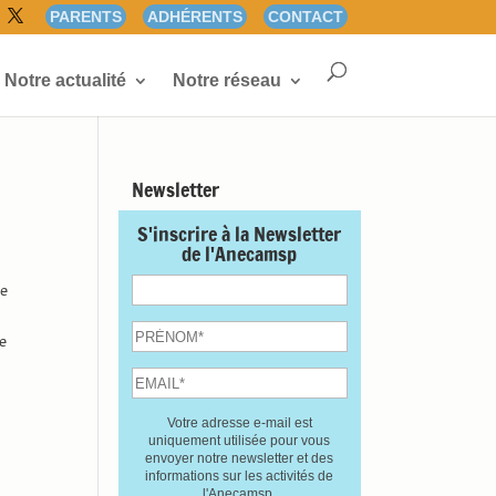
PARENTS
ADHÉRENTS
CONTACT
Notre actualité
Notre réseau
Newsletter
S'inscrire à la Newsletter
de l'Anecamsp
de
le
Votre adresse e-mail est
uniquement utilisée pour vous
envoyer notre newsletter et des
informations sur les activités de
l'Anecamsp.