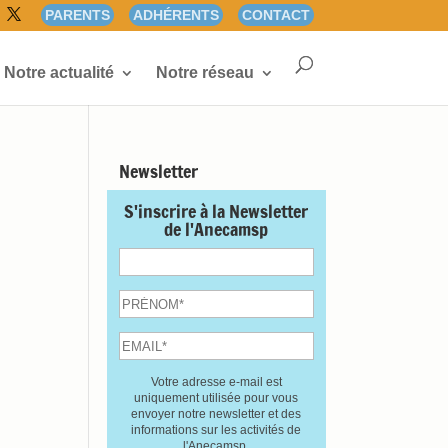
PARENTS
ADHÉRENTS
CONTACT
Notre actualité
Notre réseau
Newsletter
S'inscrire à la Newsletter
de l'Anecamsp
Votre adresse e-mail est
uniquement utilisée pour vous
envoyer notre newsletter et des
informations sur les activités de
l'Anecamsp.