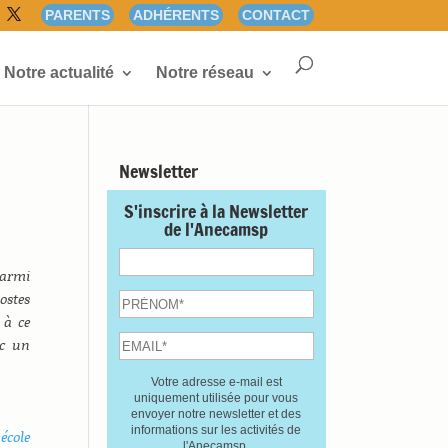
PARENTS
ADHÉRENTS
CONTACT
Notre actualité
Notre réseau
Newsletter
S'inscrire à la Newsletter
de l'Anecamsp
parmi
ostes
 à ce
ec un
Votre adresse e-mail est
uniquement utilisée pour vous
envoyer notre newsletter et des
informations sur les activités de
’école
l'Anecamsp.