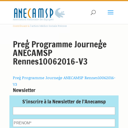
Association Nationale des Equipes
Contribuant à
l'action Médico Sociale Précoce
Preģ Programme Journeģe
ANECAMSP
Rennes10062016-V3
Preģ Programme Journeģe ANECAMSP Rennes10062016-
V3
Newsletter
S'inscrire à la Newsletter de l'Anecamsp