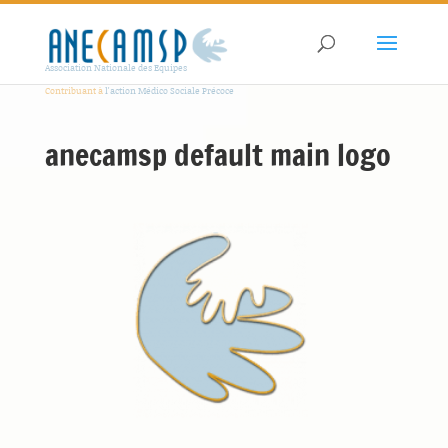
Association Nationale des Equipes
Contribuant à
l'action Médico Sociale Précoce
anecamsp default main logo