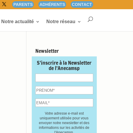
PARENTS
ADHÉRENTS
CONTACT
Notre actualité
Notre réseau
Newsletter
S'inscrire à la Newsletter
de l'Anecamsp
Votre adresse e-mail est
uniquement utilisée pour vous
envoyer notre newsletter et des
informations sur les activités de
l'Anecamsp.