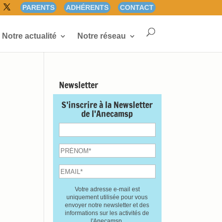
PARENTS
ADHÉRENTS
CONTACT
Notre actualité
Notre réseau
Newsletter
S'inscrire à la Newsletter
de l'Anecamsp
Votre adresse e-mail est
uniquement utilisée pour vous
envoyer notre newsletter et des
informations sur les activités de
l'Anecamsp.