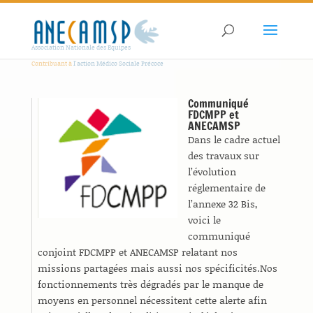
Association Nationale des Equipes
Contribuant à
l'action Médico Sociale Précoce
Communiqué
FDCMPP et
ANECAMSP
Dans le cadre actuel
des travaux sur
l’évolution
réglementaire de
l’annexe 32 Bis,
voici le
communiqué
conjoint FDCMPP et ANECAMSP relatant nos
missions partagées mais aussi nos spécificités.Nos
fonctionnements très dégradés par le manque de
moyens en personnel nécessitent cette alerte afin