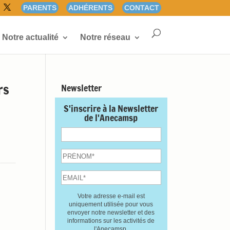
PARENTS
ADHÉRENTS
CONTACT
Notre actualité
Notre réseau
rs
Newsletter
S'inscrire à la Newsletter
de l'Anecamsp
Votre adresse e-mail est
uniquement utilisée pour vous
envoyer notre newsletter et des
informations sur les activités de
l'Anecamsp.