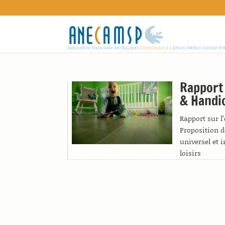
Association Nationale des Equipes
Contribuant à
l'action Médico Sociale Pr
Rapport 
& Handi
Rapport sur l’
Proposition d
universel et 
loisirs