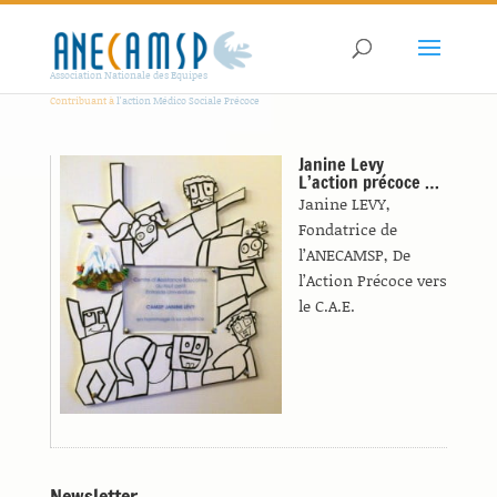
Association Nationale des Equipes
Contribuant à
l'action Médico Sociale Précoce
Janine Levy
L’action précoce …
Janine LEVY,
Fondatrice de
l’ANECAMSP, De
l’Action Précoce vers
le C.A.E.
Newsletter