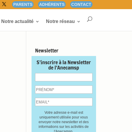
PARENTS
ADHÉRENTS
CONTACT
Notre actualité
Notre réseau
Newsletter
S'inscrire à la Newsletter
de l'Anecamsp
Votre adresse e-mail est
uniquement utilisée pour vous
envoyer notre newsletter et des
informations sur les activités de
l'Anecamsp.