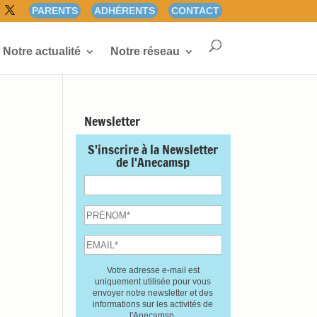
PARENTS
ADHÉRENTS
CONTACT
Notre actualité
Notre réseau
Newsletter
S'inscrire à la Newsletter
de l'Anecamsp
Votre adresse e-mail est
uniquement utilisée pour vous
envoyer notre newsletter et des
informations sur les activités de
l'Anecamsp.