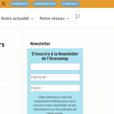
PARENTS
ADHÉRENTS
CONTACT
Notre actualité
Notre réseau
rs
Newsletter
S'inscrire à la Newsletter
de l'Anecamsp
Votre adresse e-mail est
uniquement utilisée pour vous
envoyer notre newsletter et des
informations sur les activités de
l'Anecamsp.