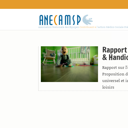
Association Nationale des Equipes
Contribuant à
l'action Médico Sociale Pr
Rapport 
& Handi
Rapport sur l’
Proposition d
universel et 
loisirs