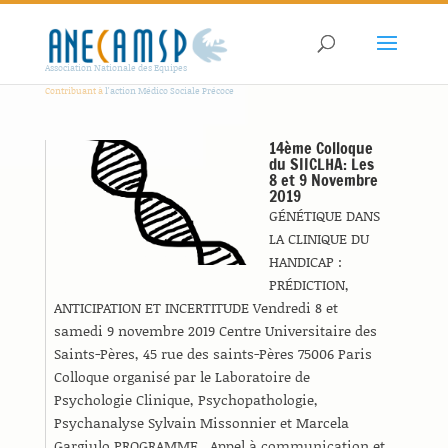
Association Nationale des Equipes
Contribuant à
l'action Médico Sociale Précoce
14ème Colloque
du SIICLHA: Les
8 et 9 Novembre
2019
GÉNÉTIQUE DANS
LA CLINIQUE DU
HANDICAP :
PRÉDICTION,
ANTICIPATION ET INCERTITUDE Vendredi 8 et
samedi 9 novembre 2019 Centre Universitaire des
Saints-Pères, 45 rue des saints-Pères 75006 Paris
Colloque organisé par le Laboratoire de
Psychologie Clinique, Psychopathologie,
Psychanalyse Sylvain Missonnier et Marcela
Gargiulo PROGRAMME Appel à communication et