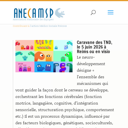
Association Nationale des Equipes
Contribuant à
l'action Médico Sociale Précoce
Caravane des TND,
le 5 juin 2026 à
Reims ou en visio
Le neuro-
développement
désigne «
l’ensemble des
mécanismes qui
vont guider la façon dont le cerveau se développe,
orchestrant les fonctions cérébrales (fonction
motrice, langagière, cognitive, d’intégration
sensorielle, structuration psychique, comportement
etc.) Il est un processus dynamique, influencé par
des facteurs biologiques, génétiques, socioculturels,