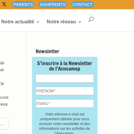
PARENTS
ADHÉRENTS
CONTACT
Notre actualité
Notre réseau
Newsletter
S'inscrire à la Newsletter
ale
de l'Anecamsp
let
 le
ncore
reux
Votre adresse e-mail est
uniquement utilisée pour vous
te…
envoyer notre newsletter et des
informations sur les activités de
l'Anecamsp.