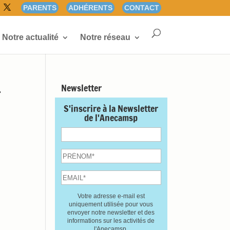
PARENTS
ADHÉRENTS
CONTACT
Notre actualité
Notre réseau
-
Newsletter
S'inscrire à la Newsletter
de l'Anecamsp
Votre adresse e-mail est
uniquement utilisée pour vous
envoyer notre newsletter et des
informations sur les activités de
l'Anecamsp.