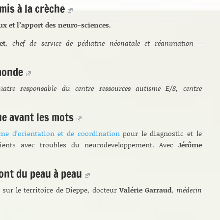
amis à la crèche
x et l’apport des neuro-sciences.
et
,
chef de service de pédiatrie néonatale et réanimation –
monde
iatre responsable du centre ressources autisme E/S, centre
e avant les mots
me d’orientation et de coordination
pour le diagnostic et le
tients avec troubles du neurodeveloppement. Avec
Jérôme
font du peau à peau
 sur le territoire de Dieppe, docteur
Valérie Garraud
,
médecin