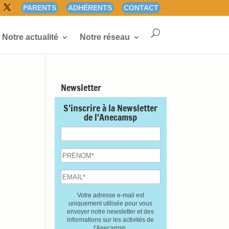
PARENTS
ADHÉRENTS
CONTACT
Notre actualité
Notre réseau
Newsletter
S'inscrire à la Newsletter
de l'Anecamsp
Votre adresse e-mail est
uniquement utilisée pour vous
envoyer notre newsletter et des
informations sur les activités de
l'Anecamsp.