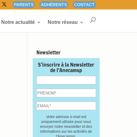
PARENTS
ADHÉRENTS
CONTACT
Notre actualité
Notre réseau
Newsletter
S'inscrire à la Newsletter
de l'Anecamsp
Votre adresse e-mail est
uniquement utilisée pour vous
envoyer notre newsletter et des
informations sur les activités de
l'Anecamsp.