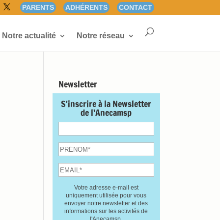
PARENTS
ADHÉRENTS
CONTACT
Notre actualité
Notre réseau
Newsletter
S'inscrire à la Newsletter
de l'Anecamsp
Votre adresse e-mail est
uniquement utilisée pour vous
envoyer notre newsletter et des
informations sur les activités de
l'Anecamsp.