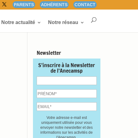
PARENTS
ADHÉRENTS
CONTACT
Notre actualité
Notre réseau
Newsletter
S'inscrire à la Newsletter
de l'Anecamsp
Votre adresse e-mail est
uniquement utilisée pour vous
envoyer notre newsletter et des
informations sur les activités de
l'Anecamsp.