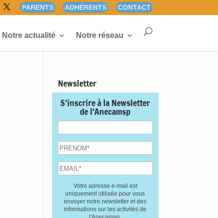
PARENTS
ADHÉRENTS
CONTACT
Notre actualité
Notre réseau
Newsletter
S'inscrire à la Newsletter
de l'Anecamsp
Votre adresse e-mail est
uniquement utilisée pour vous
envoyer notre newsletter et des
informations sur les activités de
l'Anecamsp.