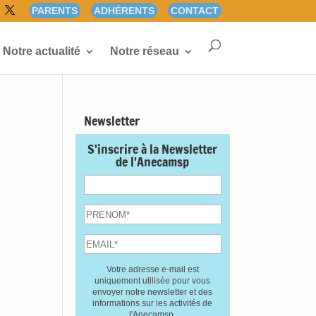
PARENTS
ADHÉRENTS
CONTACT
Notre actualité
Notre réseau
Newsletter
S'inscrire à la Newsletter
de l'Anecamsp
Votre adresse e-mail est
uniquement utilisée pour vous
envoyer notre newsletter et des
informations sur les activités de
l'Anecamsp.