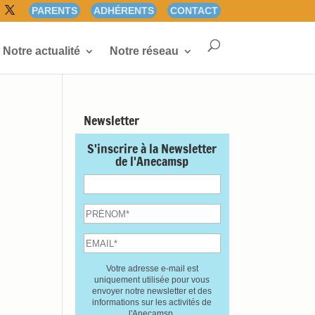
PARENTS
ADHÉRENTS
CONTACT
Notre actualité
Notre réseau
Newsletter
S'inscrire à la Newsletter
de l'Anecamsp
Votre adresse e-mail est
uniquement utilisée pour vous
envoyer notre newsletter et des
informations sur les activités de
l'Anecamsp.