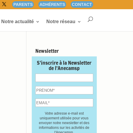
PARENTS
ADHÉRENTS
CONTACT
Notre actualité
Notre réseau
Newsletter
S'inscrire à la Newsletter
de l'Anecamsp
Votre adresse e-mail est
uniquement utilisée pour vous
envoyer notre newsletter et des
informations sur les activités de
l'Anecamsp.