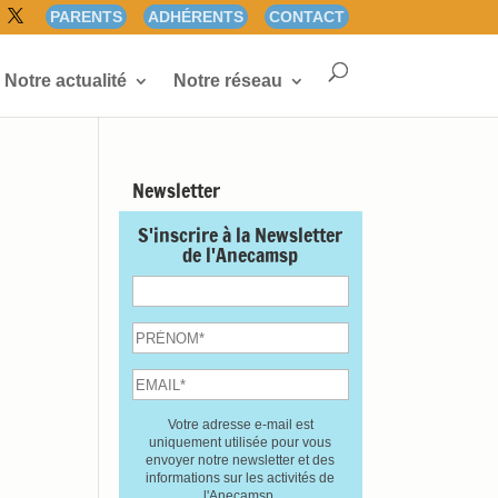
PARENTS
ADHÉRENTS
CONTACT
Notre actualité
Notre réseau
Newsletter
S'inscrire à la Newsletter
de l'Anecamsp
Votre adresse e-mail est
uniquement utilisée pour vous
envoyer notre newsletter et des
informations sur les activités de
l'Anecamsp.