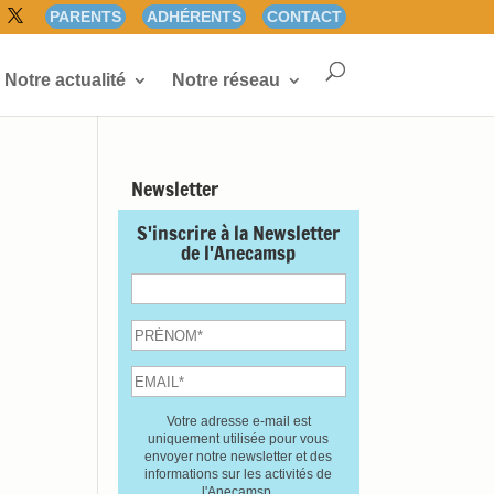
PARENTS
ADHÉRENTS
CONTACT
Notre actualité
Notre réseau
Newsletter
S'inscrire à la Newsletter
de l'Anecamsp
Votre adresse e-mail est
uniquement utilisée pour vous
envoyer notre newsletter et des
informations sur les activités de
l'Anecamsp.