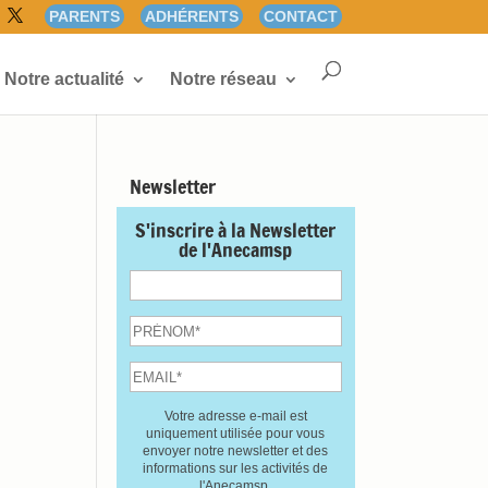
PARENTS
ADHÉRENTS
CONTACT
Notre actualité
Notre réseau
Newsletter
S'inscrire à la Newsletter
de l'Anecamsp
Votre adresse e-mail est
uniquement utilisée pour vous
envoyer notre newsletter et des
informations sur les activités de
l'Anecamsp.