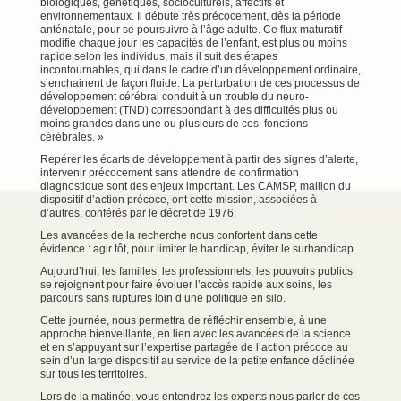
biologiques, génétiques, socioculturels, affectifs et
environnementaux. Il débute très précocement, dès la période
anténatale, pour se poursuivre à l’âge adulte. Ce flux maturatif
modifie chaque jour les capacités de l’enfant, est plus ou moins
rapide selon les individus, mais il suit des étapes
incontournables, qui dans le cadre d’un développement ordinaire,
s’enchainent de façon fluide. La perturbation de ces processus de
développement cérébral conduit à un trouble du neuro-
développement (TND) correspondant à des difficultés plus ou
moins grandes dans une ou plusieurs de ces fonctions
cérébrales. »
Repérer les écarts de développement à partir des signes d’alerte,
intervenir précocement sans attendre de confirmation
diagnostique sont des enjeux important. Les CAMSP, maillon du
dispositif d’action précoce, ont cette mission, associées à
d’autres, conférés par le décret de 1976.
Les avancées de la recherche nous confortent dans cette
évidence : agir tôt, pour limiter le handicap, éviter le surhandicap.
Aujourd’hui, les familles, les professionnels, les pouvoirs publics
se rejoignent pour faire évoluer l’accès rapide aux soins, les
parcours sans ruptures loin d’une politique en silo.
Cette journée, nous permettra de réfléchir ensemble, à une
approche bienveillante, en lien avec les avancées de la science
et en s’appuyant sur l’expertise partagée de l’action précoce au
sein d’un large dispositif au service de la petite enfance déclinée
sur tous les territoires.
Lors de la matinée, vous entendrez les experts nous parler de ces