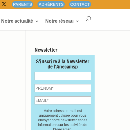
PARENTS
ADHÉRENTS
CONTACT
Notre actualité
Notre réseau
Newsletter
S'inscrire à la Newsletter
de l'Anecamsp
Votre adresse e-mail est
uniquement utilisée pour vous
envoyer notre newsletter et des
informations sur les activités de
l'Anecamsp.