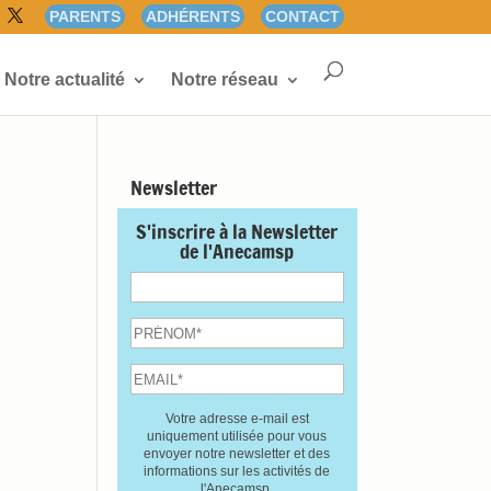
PARENTS
ADHÉRENTS
CONTACT
Notre actualité
Notre réseau
Newsletter
S'inscrire à la Newsletter
de l'Anecamsp
Votre adresse e-mail est
uniquement utilisée pour vous
envoyer notre newsletter et des
informations sur les activités de
l'Anecamsp.