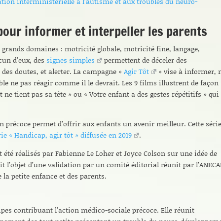
ation interministérielle à l’autisme et aux troubles du neuro-
pour informer et interpeller les parents
q grands domaines : motricité globale, motricité fine, langage,
acun d’eux, des
signes simples
permettent de déceler des
 des doutes, et alerter. La campagne «
Agir Tôt
» vise à informer, 
ble ne pas réagir comme il le devrait. Les 9 films illustrent de façon
 ne tient pas sa tête » ou « Votre enfant a des gestes répétitifs » qui
ion précoce permet d’offrir aux enfants un avenir meilleur. Cette séri
rie « Handicap, agir tôt » diffusée en 2019
.
t été réalisés par Fabienne Le Loher et Joyce Colson sur une idée de
t l’objet d’une validation par un comité éditorial réunit par l’ANEC
la petite enfance et des parents.
ipes contribuant l’action médico-sociale précoce. Elle réunit