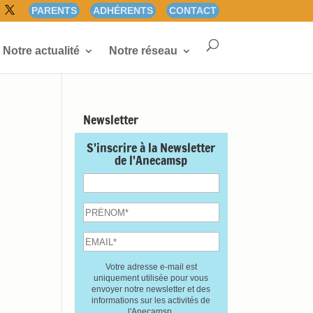
PARENTS
ADHÉRENTS
CONTACT
Notre actualité
Notre réseau
Newsletter
S'inscrire à la Newsletter
de l'Anecamsp
Votre adresse e-mail est
uniquement utilisée pour vous
envoyer notre newsletter et des
informations sur les activités de
l'Anecamsp.