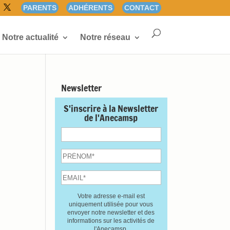
PARENTS
ADHÉRENTS
CONTACT
Notre actualité
Notre réseau
Newsletter
S'inscrire à la Newsletter
de l'Anecamsp
Votre adresse e-mail est
uniquement utilisée pour vous
envoyer notre newsletter et des
informations sur les activités de
l'Anecamsp.