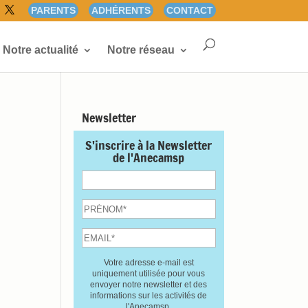
PARENTS
ADHÉRENTS
CONTACT
Notre actualité
Notre réseau
Newsletter
S'inscrire à la Newsletter
de l'Anecamsp
Votre adresse e-mail est
uniquement utilisée pour vous
envoyer notre newsletter et des
informations sur les activités de
l'Anecamsp.